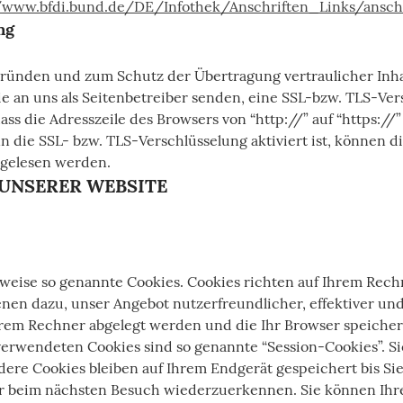
/www.bfdi.bund.de/DE/Infothek/Anschriften_Links/anschr
ng
gründen und zum Schutz der Übertragung vertraulicher Inha
ie an uns als Seitenbetreiber senden, eine SSL-bzw. TLS-Ver
ss die Adresszeile des Browsers von “http://” auf “https://
n die SSL- bzw. TLS-Verschlüsselung aktiviert ist, können di
tgelesen werden.
 UNSERER WEBSITE
lweise so genannte Cookies. Cookies richten auf Ihrem Rec
enen dazu, unser Angebot nutzerfreundlicher, effektiver un
Ihrem Rechner abgelegt werden und die Ihr Browser speicher
verwendeten Cookies sind so genannte “Session-Cookies”. S
ere Cookies bleiben auf Ihrem Endgerät gespeichert bis Sie
r beim nächsten Besuch wiederzuerkennen. Sie können Ihren